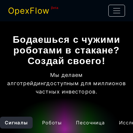
OpexFlow
βeta
Бодаешься с чужими
роботами в стакане?
Создай своего!
Мы делаем
алготрейдинг
доступным для миллионов
частных инвесторов
.
Сигналы
Роботы
Песочница
Иссл