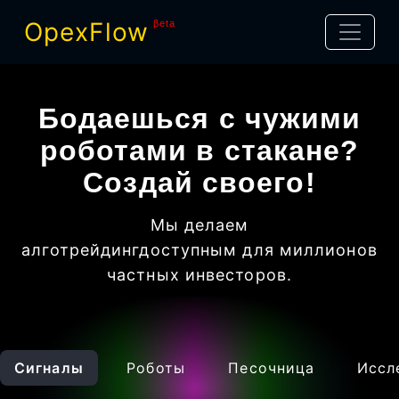
OpexFlow
βeta
Бодаешься с чужими
роботами в стакане?
Создай своего!
Мы делаем
алготрейдинг
доступным для миллионов
частных инвесторов
.
Сигналы
Роботы
Песочница
Иссл