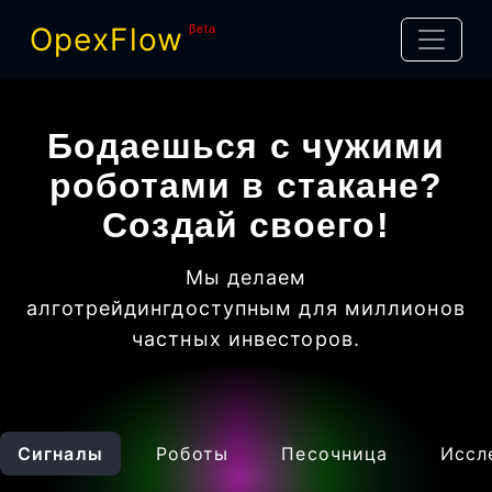
OpexFlow
βeta
Бодаешься с чужими
роботами в стакане?
Создай своего!
Мы делаем
алготрейдинг
доступным для миллионов
частных инвесторов
.
Сигналы
Роботы
Песочница
Иссл