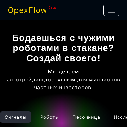
OpexFlow
βeta
Бодаешься с чужими
роботами в стакане?
Создай своего!
Мы делаем
алготрейдинг
доступным для миллионов
частных инвесторов
.
Сигналы
Роботы
Песочница
Иссл