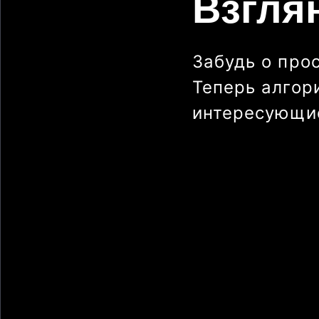
Взгля
Забудь о про
Теперь алгор
интересующие