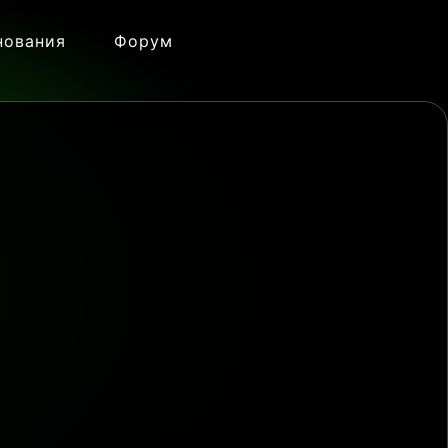
нования
Форум