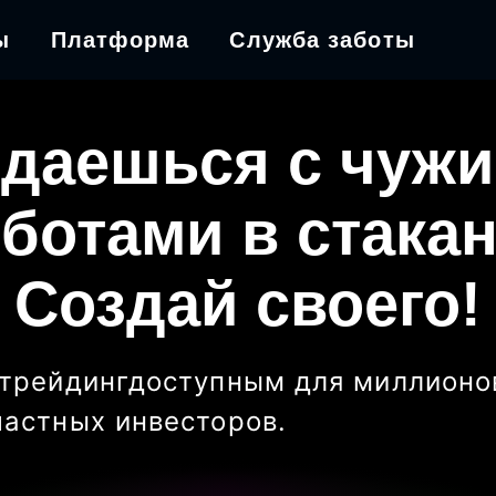
ы
Платформа
Служба заботы
даешься с чуж
ботами в стака
Создай своего!
трейдинг
доступным для миллионо
частных инвесторов
.