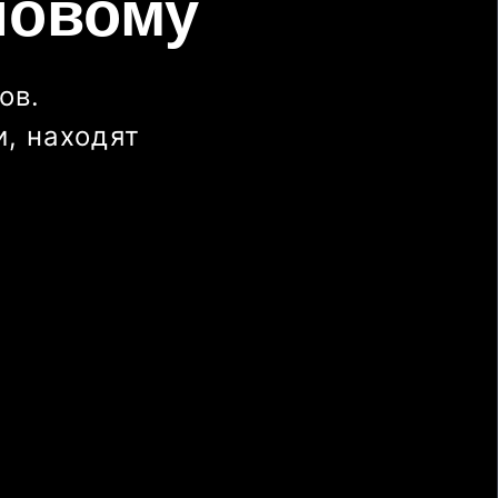
новому
ов.
, находят