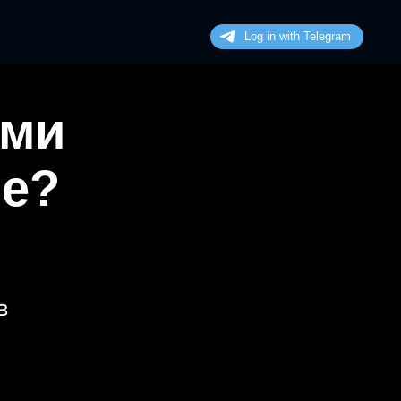
ими
не?
в