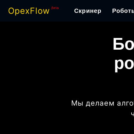
OpexFlow
βeta
Скринер
Робот
Бо
ро
Мы делаем алго