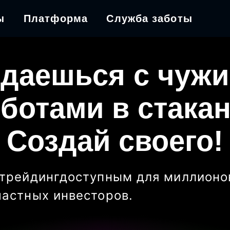
ы
Платформа
Служба заботы
даешься с чуж
ботами в стака
Создай своего!
трейдинг
доступным для миллионо
частных инвесторов
.