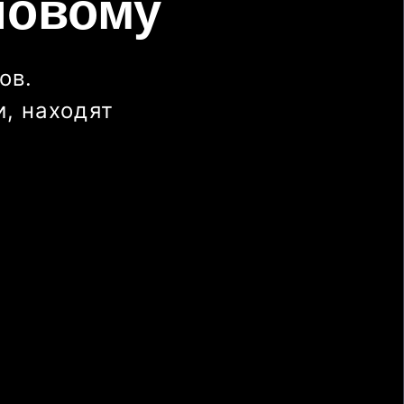
новому
ов.
, находят