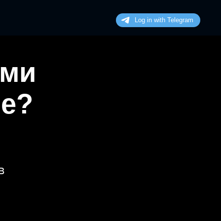
ими
не?
в