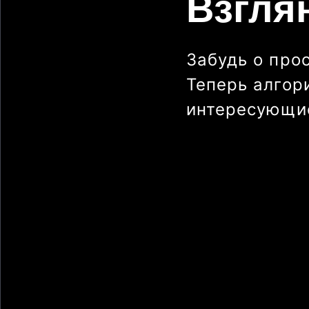
Взгля
Забудь о про
Теперь алгор
интересующие