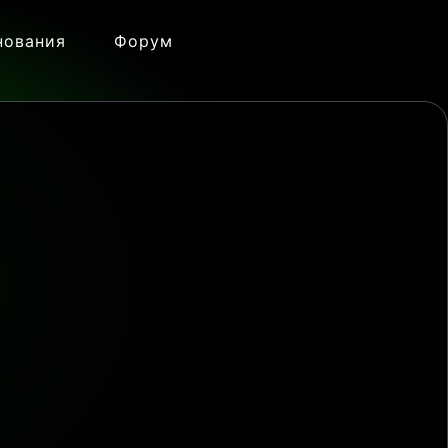
нования
Форум