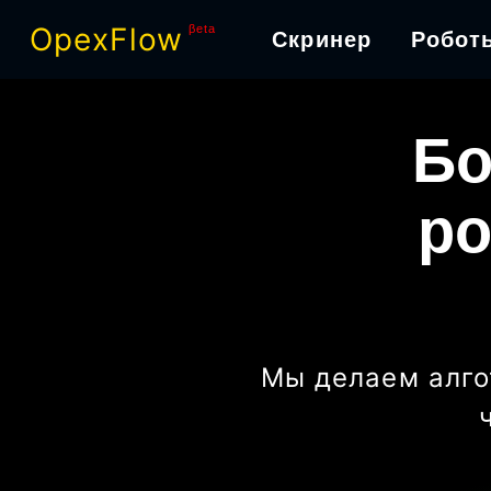
OpexFlow
βeta
Скринер
Робот
Бо
ро
Мы делаем алго