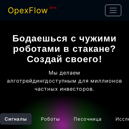
OpexFlow
βeta
Бодаешься с чужими
роботами в стакане?
Создай своего!
Мы делаем
алготрейдинг
доступным для миллионов
частных инвесторов
.
Сигналы
Роботы
Песочница
Иссл