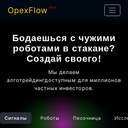
OpexFlow
βeta
Бодаешься с чужими
роботами в стакане?
Создай своего!
Мы делаем
алготрейдинг
доступным для миллионов
частных инвесторов
.
Сигналы
Роботы
Песочница
Иссл