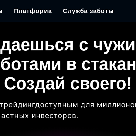
ы
Платформа
Служба заботы
даешься с чуж
ботами в стака
Создай своего!
трейдинг
доступным для миллионо
частных инвесторов
.