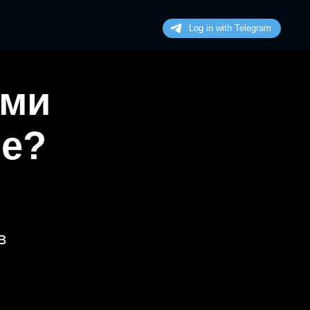
ими
не?
в