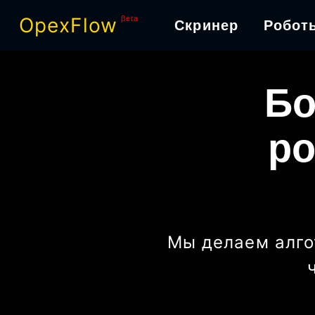
OpexFlow
βeta
Скринер
Робот
Бо
ро
Мы делаем алго