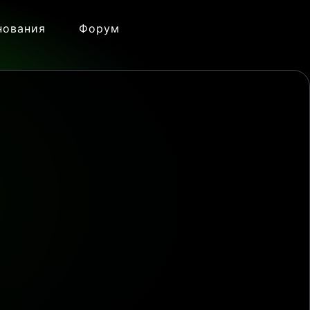
нования
Форум