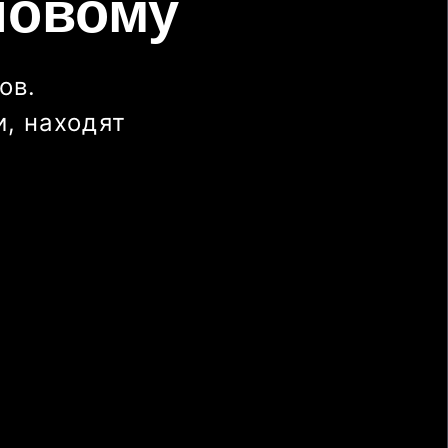
новому
ов.
, находят