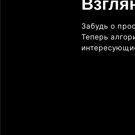
Взгля
Забудь о про
Теперь алгор
интересующие