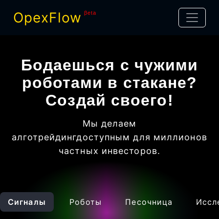
OpexFlow
βeta
Бодаешься с чужими
роботами в стакане?
Создай своего!
Мы делаем
алготрейдинг
доступным для миллионов
частных инвесторов
.
Сигналы
Роботы
Песочница
Иссл