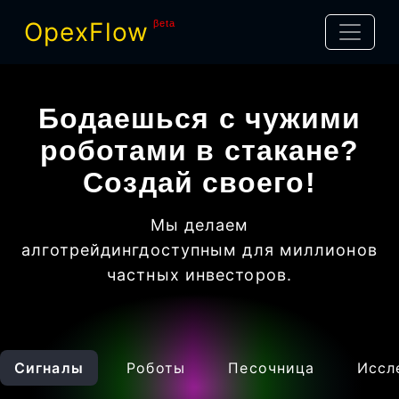
OpexFlow
βeta
Бодаешься с чужими
роботами в стакане?
Создай своего!
Мы делаем
алготрейдинг
доступным для миллионов
частных инвесторов
.
Сигналы
Роботы
Песочница
Иссл