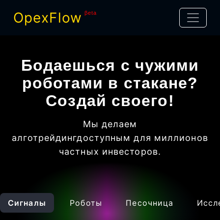
OpexFlow
βeta
Бодаешься с чужими
роботами в стакане?
Создай своего!
Мы делаем
алготрейдинг
доступным для миллионов
частных инвесторов
.
Сигналы
Роботы
Песочница
Иссл