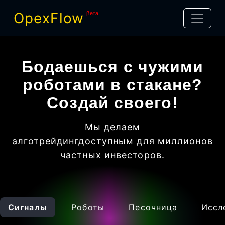
OpexFlow
βeta
Бодаешься с чужими
роботами в стакане?
Создай своего!
Мы делаем
алготрейдинг
доступным для миллионов
частных инвесторов
.
Сигналы
Роботы
Песочница
Иссл