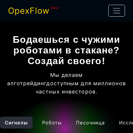
OpexFlow
βeta
Бодаешься с чужими
роботами в стакане?
Создай своего!
Мы делаем
алготрейдинг
доступным для миллионов
частных инвесторов
.
Сигналы
Роботы
Песочница
Иссл