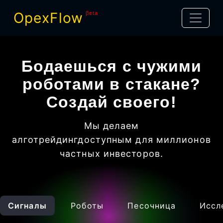
OpexFlow
βeta
Бодаешься с чужими
роботами в стакане?
Создай своего!
Мы делаем
алготрейдинг
доступным для миллионов
частных инвесторов
.
Сигналы
Роботы
Песочница
Иссл