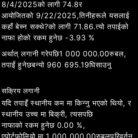
8/4/2025
को लागी
74.8
र
आयोजित
को
9/26/2025
,
तिनीहरूले यसलाई
कहाँ बेच्न सक्थे?
को लागी
73.4
.
त्यो तपाईको
नाफा हो
को रकम हुनेछ
-1.87
%
अर्थात् लगानी गरेपछि
1 000 000.00
रुबल
,
तपाईं हुनेछ
बन्यो
981 283.42
घिसाउनु
सक्रिय लगानी
यदि तपाइँ स्थानीय कम मा किन्नु भएको थियो, र
स्थानीय उच्च मा बिक्री, त्यसपछि
नाफा
को रकम हुनेछ
0.00
%
,
ए
पोर्टफोलियो मा
1 000 000.00
रुबल
परिवर्तन