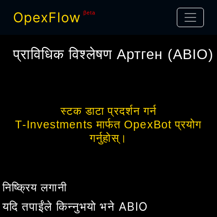
OpexFlow
βeta
प्राविधिक विश्लेषण
Артген
(
ABIO
)
स्टक डाटा प्रदर्शन गर्न
T-Investments मार्फत OpexBot प्रयोग
गर्नुहोस्।
निष्क्रिय लगानी
यदि तपाईंले किन्नुभयो भने
ABIO