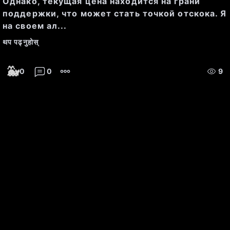
Однако, текущая цена находится на грани
по сравнению с доходами.
поддержки, что может стать точкой отскока. Я
на своем ал...
थप पढ्नुहोस्
Рост выручки за последний 
год
: 11.18%, что является 
🐳
0
0
9
позитивным показателем для 
инвесторов.
Новости:
На данный момент отсутствуют 
значимые новости или события, 