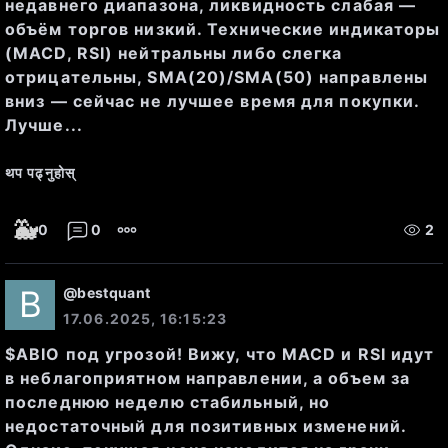
недавнего диапазона, ликвидность слабая —
достаточен для поддержания 
объём торгов низкий. Технические индикаторы
цены.
(MACD, RSI) нейтральны либо слегка
отрицательны, SMA(20)/SMA(50) направлены
вниз — сейчас не лучшее время для покупки.
Лучше...
Фундаментальные показатели:
थप पढ्नुहोस्
🐳
0
0
2
Капитализация
: 6,021,954,315 
RUB
@
bestquant
17.06.2025, 16:15:23
P/E (коэффициент прибыли/
$ABIO под угрозой! Вижу, что MACD и RSI идут
в неблагоприятном направлении, а объем за
цена)
: 22.3, что указывает на 
последнюю неделю стабильный, но
потенциально высокую оценку 
недостаточный для позитивных изменений.