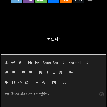
показал, что акция в основном 
движется в узком диапазоне 
между 65.4 и 66.8 RUB в течение 
последних сессий. Несмотря на 
स्टक
некоторые колебания, цена 
остается относительно 
стабильной. Свечи показывают 
@
$
#
сочетание "малых" ценовых 
движений, что может указывать 
на неопределенность среди 
инвесторов. Свечи часто 
закрываются около одного 