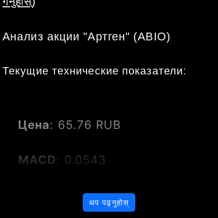
गर्नुहोस्
)
Анализ акции "Артген" (ABIO)
Текущие технические показатели:
Цена
: 65.76 RUB
MACD
: 0.0543 
(положительный)
थप पढ्नुहोस्
RSI
: 53.74 (близко к 