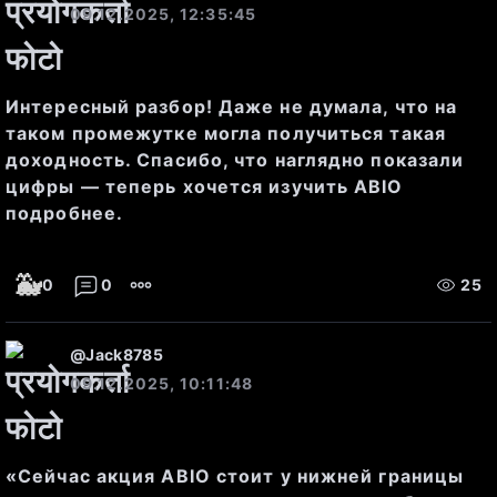
09.12.2025, 12:35:45
Лучшие продавцы
 (аски): 
65.82 RUB (1195 акций), 65.84 
Интересный разбор! Даже не думала, что на
таком промежутке могла получиться такая
RUB (4 акций)
доходность. Спасибо, что наглядно показали
цифры — теперь хочется изучить ABIO
подробнее.
Эти данные показывают, что 
🐳
0
0
25
рынок демонстрирует 
склонность к продажам на 
@
Jack8785
09.12.2025, 10:11:48
текущем уровне, однако 
непосредственного давления на 
цену нет, так как спрос 
«Сейчас акция ABIO стоит у нижней границы