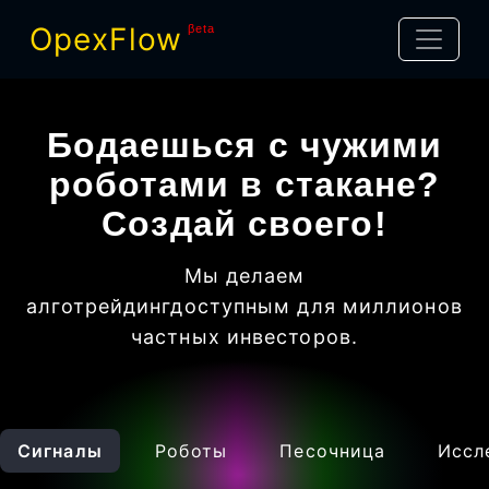
OpexFlow
βeta
Бодаешься с чужими
роботами в стакане?
Создай своего!
Мы делаем
алготрейдинг
доступным для миллионов
частных инвесторов
.
Сигналы
Роботы
Песочница
Иссл