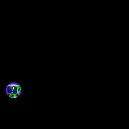
Долгосрочные инвестиции
: С 
учетом текущей 
капитализации и позитивной 
динамики выручки, акция 
может быть интересна для 
долгосрочных инвесторов, но 
стоит ждать более ясного 
тренда и подтверждающих 
новостей в секторе.