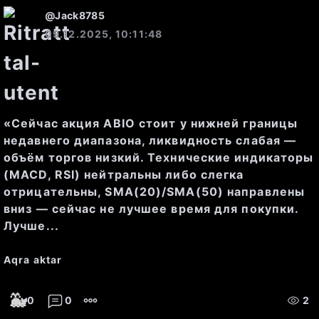
текущем уровне, однако 
@
Jack8785
09.12.2025, 10:11:48
непосредственного давления на 
цену нет, так как спрос 
достаточен для поддержания 
цены.
«Сейчас акция ABIO стоит у нижней границы
недавнего диапазона, ликвидность слабая —
объём торгов низкий. Технические индикаторы
Фундаментальные показатели:
(MACD, RSI) нейтральны либо слегка
отрицательны, SMA(20)/SMA(50) направлены
вниз — сейчас не лучшее время для покупки.
Лучше...
Капитализация
: 6,021,954,315 
Aqra aktar
RUB
🐳
0
0
2