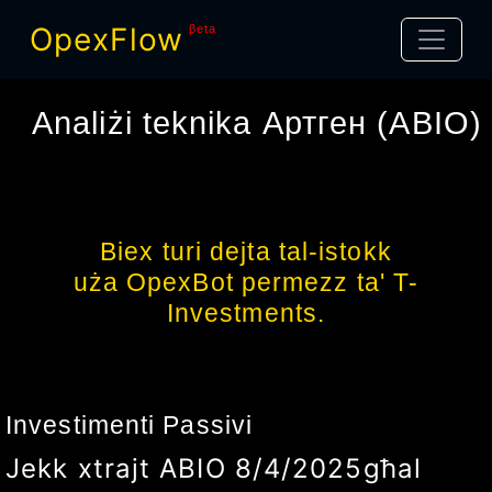
OpexFlow
βeta
Analiżi teknika
Артген
(
ABIO
)
Biex turi dejta tal-istokk
uża OpexBot permezz ta' T-
Investments.
Investimenti Passivi
Jekk xtrajt
ABIO
8/4/2025
għal