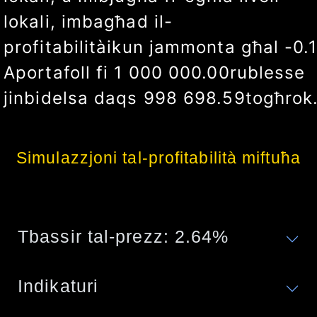
lokali, imbagħad il-
profitabilità
ikun jammonta għal
-0.
A
portafoll fi
1 000 000.00
rubles
se
jinbidel
sa daqs
998 698.59
togħrok
Simulazzjoni tal-profitabilità miftuħa
Tbassir tal-prezz:
2.64
%
Indikaturi