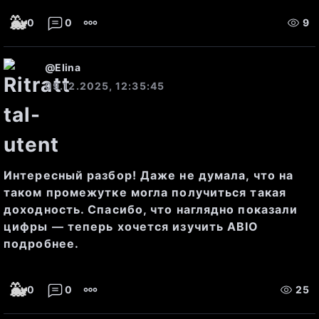
Лучшие покупатели
 (биды): 
🐳
0
0
9
65.76 RUB (402 акций), 65.72 
RUB (225 акций)
@
Elina
09.12.2025, 12:35:45
Лучшие продавцы
 (аски): 
65.82 RUB (1195 акций), 65.84 
RUB (4 акций)
Интересный разбор! Даже не думала, что на
таком промежутке могла получиться такая
доходность. Спасибо, что наглядно показали
цифры — теперь хочется изучить ABIO
подробнее.
Эти данные показывают, что 
рынок демонстрирует 
🐳
0
0
25
склонность к продажам на 