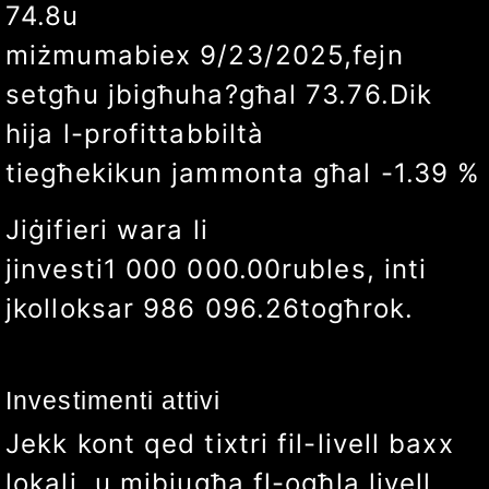
74.8
u
miżmuma
biex
9/27/2025
,
fejn
setgħu jbigħuha?
għal
73.48
.
Dik
hija l-profittabbiltà
tiegħek
ikun jammonta għal
-1.76
%
Jiġifieri wara li
jinvesti
1 000 000.00
rubles
, inti
jkollok
sar
982 352.94
togħrok.
Investimenti attivi
Jekk kont qed tixtri fil-livell baxx
lokali, u mibjugħa fl-ogħla livell