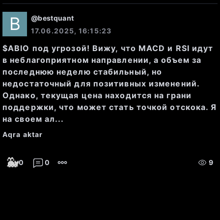
P/E (коэффициент прибыли/
@
bestquant
цена)
: 22.3, что указывает на 
17.06.2025, 16:15:23
потенциально высокую оценку 
$ABIO под угрозой! Вижу, что MACD и RSI идут
по сравнению с доходами.
в неблагоприятном направлении, а объем за
последнюю неделю стабильный, но
недостаточный для позитивных изменений.
Рост выручки за последний 
Однако, текущая цена находится на грани
поддержки, что может стать точкой отскока. Я
год
: 11.18%, что является 
на своем ал...
позитивным показателем для 
Aqra aktar
инвесторов.
🐳
0
0
9
Новости: