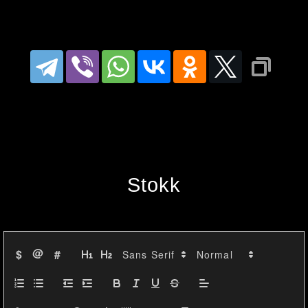
Свечные паттерны:
Анализ последних данных 
показал, что акция в основном 
движется в узком диапазоне 
между 65.4 и 66.8 RUB в течение 
последних сессий. Несмотря на 
Stokk
некоторые колебания, цена 
остается относительно 
стабильной. Свечи показывают 
@
$
#
сочетание "малых" ценовых 
движений, что может указывать 