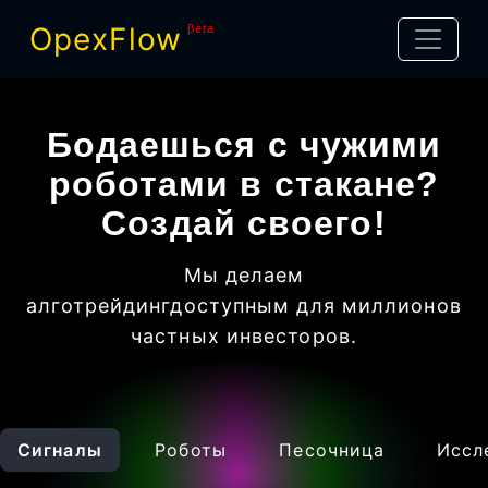
OpexFlow
βeta
Бодаешься с чужими
роботами в стакане?
Создай своего!
Мы делаем
алготрейдинг
доступным для миллионов
частных инвесторов
.
Сигналы
Роботы
Песочница
Иссл