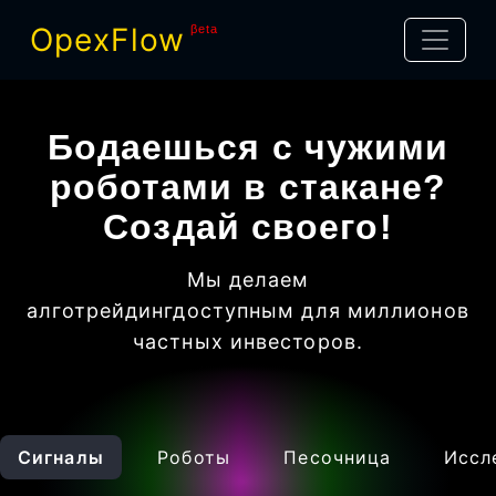
OpexFlow
βeta
Бодаешься с чужими
роботами в стакане?
Создай своего!
Мы делаем
алготрейдинг
доступным для миллионов
частных инвесторов
.
Сигналы
Роботы
Песочница
Иссл