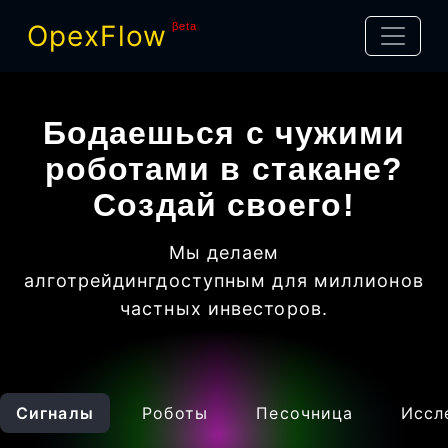
OpexFlow
βeta
Бодаешься с чужими
роботами в стакане?
Создай своего!
Мы делаем
алготрейдинг
доступным для миллионов
частных инвесторов
.
Сигналы
Роботы
Песочница
Иссл