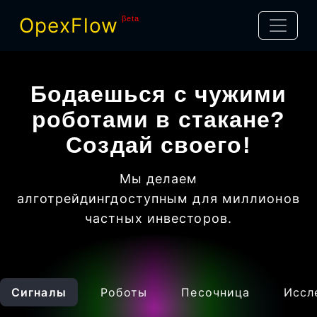
OpexFlow
βeta
Бодаешься с чужими
роботами в стакане?
Создай своего!
Мы делаем
алготрейдинг
доступным для миллионов
частных инвесторов
.
Сигналы
Роботы
Песочница
Иссл