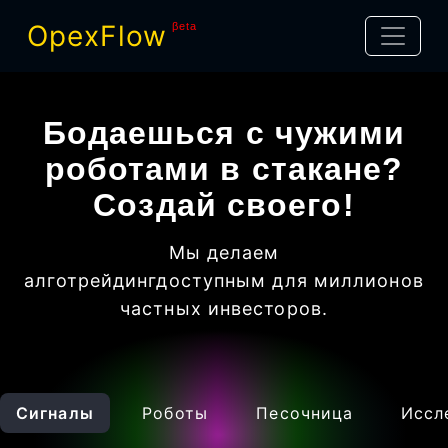
OpexFlow
βeta
Бодаешься с чужими
роботами в стакане?
Создай своего!
Мы делаем
алготрейдинг
доступным для миллионов
частных инвесторов
.
Сигналы
Роботы
Песочница
Иссл