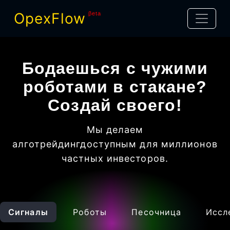
OpexFlow
βeta
Бодаешься с чужими
роботами в стакане?
Создай своего!
Мы делаем
алготрейдинг
доступным для миллионов
частных инвесторов
.
Сигналы
Роботы
Песочница
Иссл