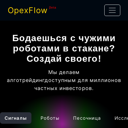
OpexFlow
βeta
Бодаешься с чужими
роботами в стакане?
Создай своего!
Мы делаем
алготрейдинг
доступным для миллионов
частных инвесторов
.
Сигналы
Роботы
Песочница
Иссл