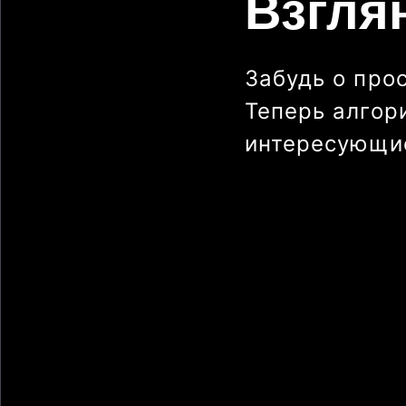
Взгля
Забудь о про
Теперь алгор
интересующие