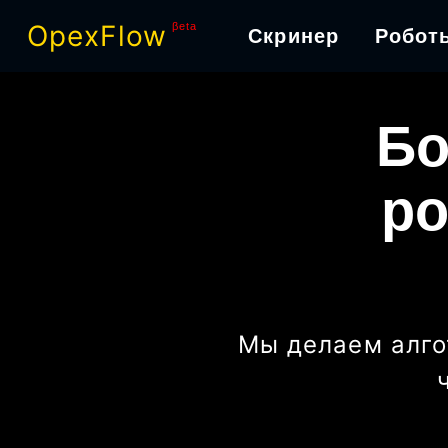
OpexFlow
βeta
Скринер
Робот
Бо
ро
Мы делаем алго