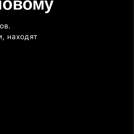
новому
ов.
, находят