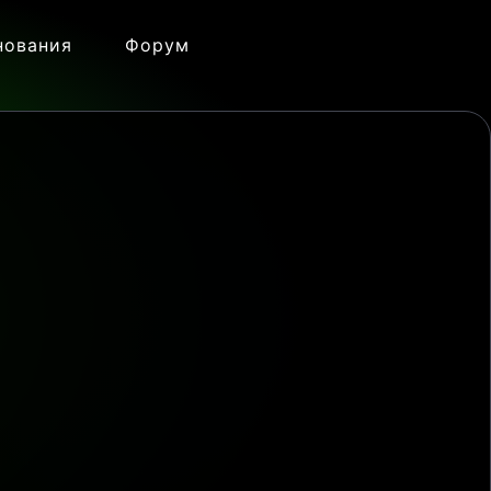
нования
Форум