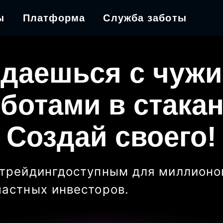
ы
Платформа
Служба заботы
даешься с чуж
ботами в стака
Создай своего!
трейдинг
доступным для миллионо
частных инвесторов
.