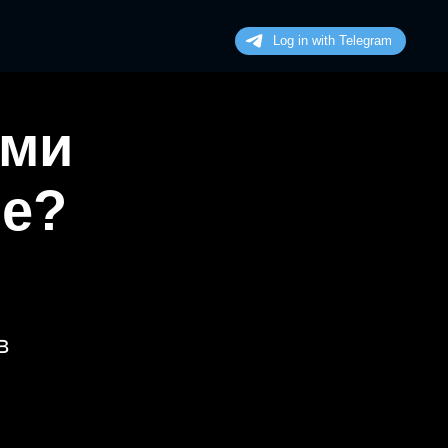
ими
не?
в