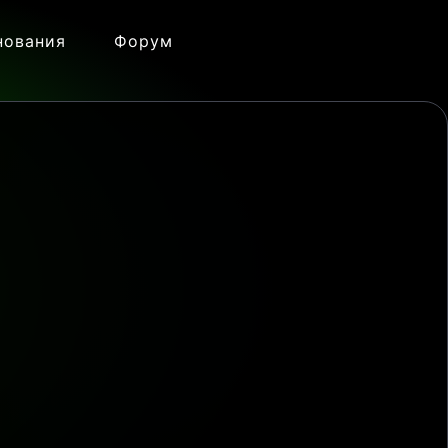
нования
Форум