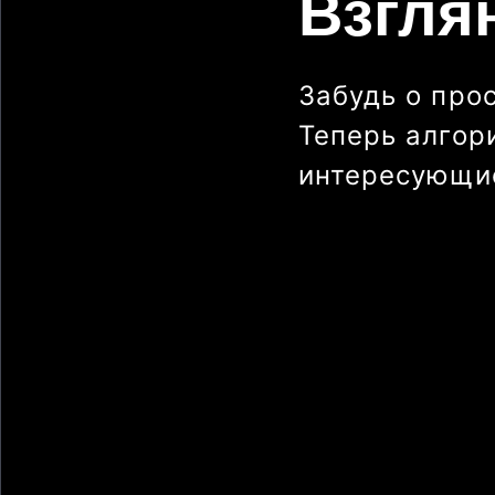
Взгля
Забудь о про
Теперь алгор
интересующие