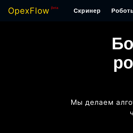
OpexFlow
βeta
Скринер
Робот
Бо
ро
Мы делаем алго