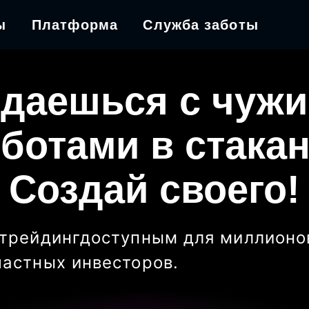
ы
Платформа
Служба заботы
даешься с чуж
ботами в стака
Создай своего!
трейдинг
доступным для миллионо
частных инвесторов
.