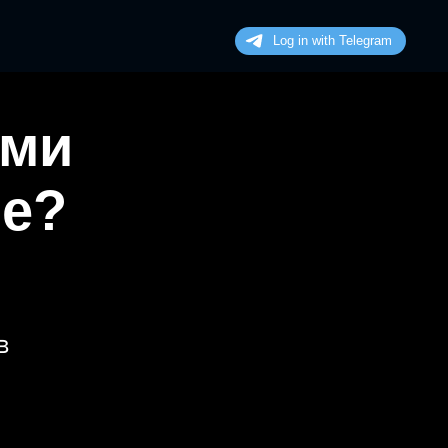
ими
не?
в