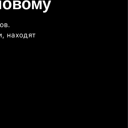
новому
ов.
, находят