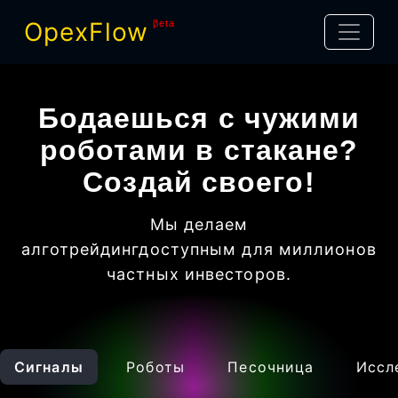
OpexFlow
βeta
Бодаешься с чужими
роботами в стакане?
Создай своего!
Мы делаем
алготрейдинг
доступным для миллионов
частных инвесторов
.
Сигналы
Роботы
Песочница
Иссл