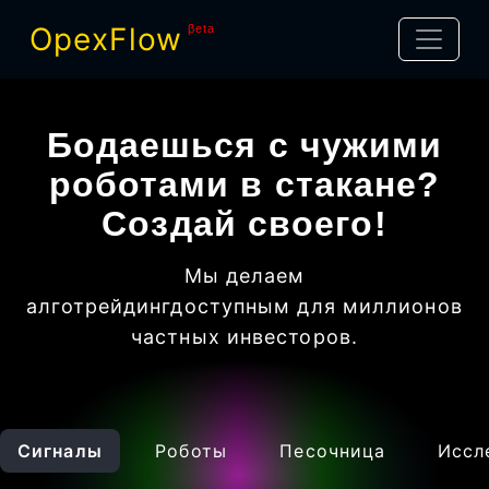
OpexFlow
βeta
Бодаешься с чужими
роботами в стакане?
Создай своего!
Мы делаем
алготрейдинг
доступным для миллионов
частных инвесторов
.
Сигналы
Роботы
Песочница
Иссл