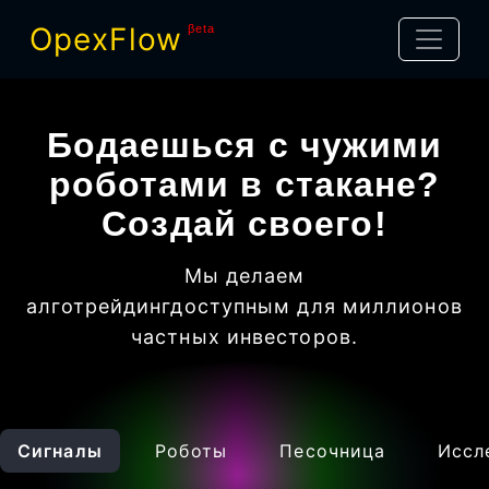
OpexFlow
βeta
Бодаешься с чужими
роботами в стакане?
Создай своего!
Мы делаем
алготрейдинг
доступным для миллионов
частных инвесторов
.
Сигналы
Роботы
Песочница
Иссл