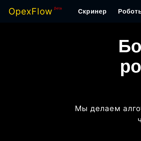
OpexFlow
βeta
Скринер
Робот
Бо
ро
Мы делаем алго