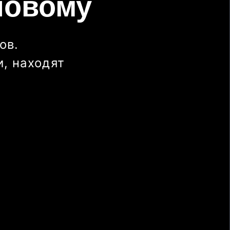
новому
ов.
, находят