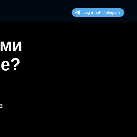
ими
не?
в