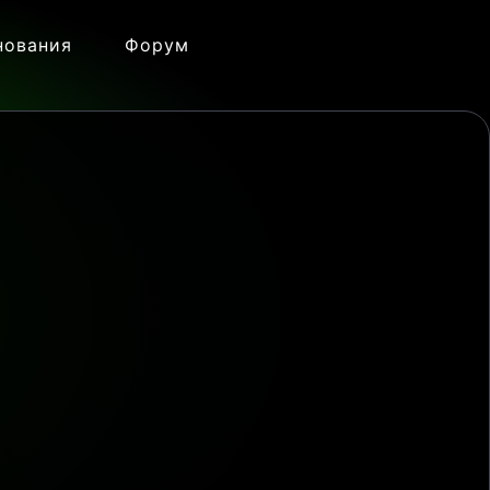
нования
Форум