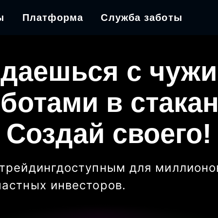
ы
Платформа
Служба заботы
даешься с чуж
ботами в стака
Создай своего!
трейдинг
доступным для миллионо
частных инвесторов
.