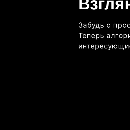
Взгля
Забудь о про
Теперь алгор
интересующие