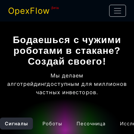
OpexFlow
βeta
Бодаешься с чужими
роботами в стакане?
Создай своего!
Мы делаем
алготрейдинг
доступным для миллионов
частных инвесторов
.
Сигналы
Роботы
Песочница
Иссл