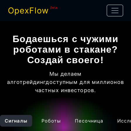
OpexFlow
βeta
Бодаешься с чужими
роботами в стакане?
Создай своего!
Мы делаем
алготрейдинг
доступным для миллионов
частных инвесторов
.
Сигналы
Роботы
Песочница
Иссл