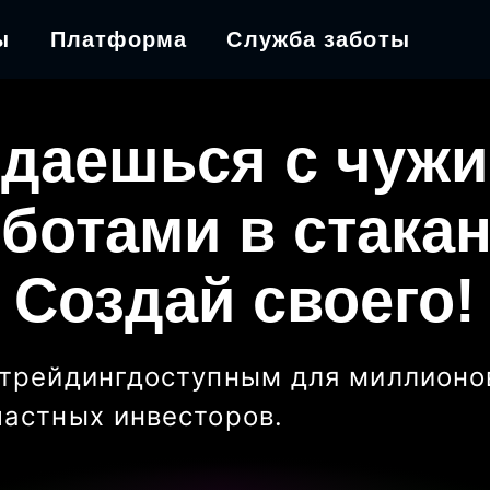
ы
Платформа
Служба заботы
даешься с чуж
ботами в стака
Создай своего!
трейдинг
доступным для миллионо
частных инвесторов
.