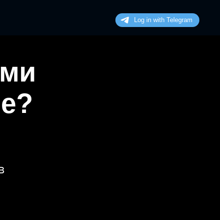
ими
не?
в