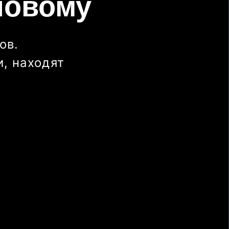
новому
ов.
, находят