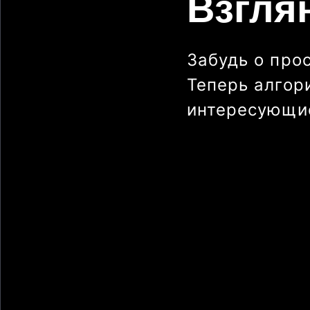
Взгля
Забудь о про
Теперь алгор
интересующие