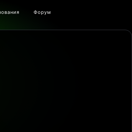
нования
Форум