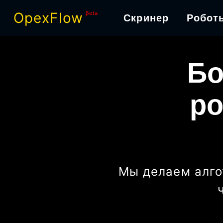
OpexFlow
βeta
Скринер
Робот
Бо
ро
Мы делаем алго