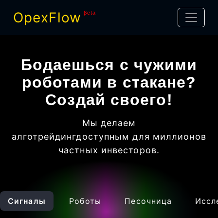
OpexFlow
βeta
Бодаешься с чужими
роботами в стакане?
Создай своего!
Мы делаем
алготрейдинг
доступным для миллионов
частных инвесторов
.
Сигналы
Роботы
Песочница
Иссл