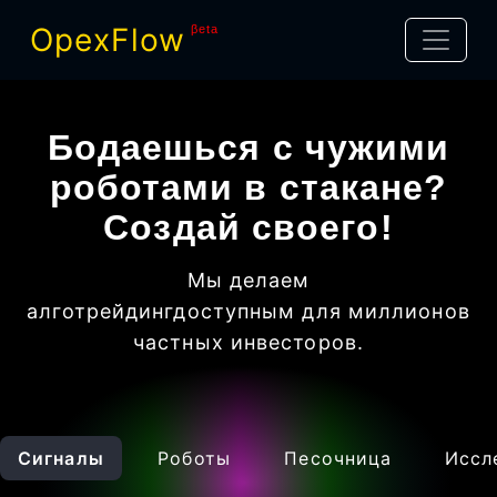
OpexFlow
βeta
Бодаешься с чужими
роботами в стакане?
Создай своего!
Мы делаем
алготрейдинг
доступным для миллионов
частных инвесторов
.
Сигналы
Роботы
Песочница
Иссл