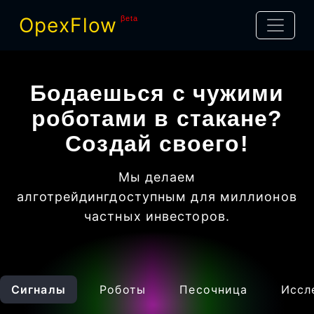
OpexFlow
βeta
Бодаешься с чужими
роботами в стакане?
Создай своего!
Мы делаем
алготрейдинг
доступным для миллионов
частных инвесторов
.
Сигналы
Роботы
Песочница
Иссл