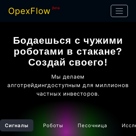
OpexFlow
βeta
Бодаешься с чужими
роботами в стакане?
Создай своего!
Мы делаем
алготрейдинг
доступным для миллионов
частных инвесторов
.
Сигналы
Роботы
Песочница
Иссл