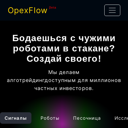
OpexFlow
βeta
Бодаешься с чужими
роботами в стакане?
Создай своего!
Мы делаем
алготрейдинг
доступным для миллионов
частных инвесторов
.
Сигналы
Роботы
Песочница
Иссл