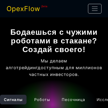
OpexFlow
βeta
Бодаешься с чужими
роботами в стакане?
Создай своего!
Мы делаем
алготрейдинг
доступным для миллионов
частных инвесторов
.
Сигналы
Роботы
Песочница
Иссл