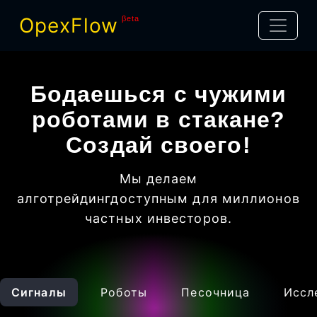
OpexFlow
βeta
Бодаешься с чужими
роботами в стакане?
Создай своего!
Мы делаем
алготрейдинг
доступным для миллионов
частных инвесторов
.
Сигналы
Роботы
Песочница
Иссл