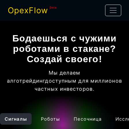
OpexFlow
βeta
Бодаешься с чужими
роботами в стакане?
Создай своего!
Мы делаем
алготрейдинг
доступным для миллионов
частных инвесторов
.
Сигналы
Роботы
Песочница
Иссл