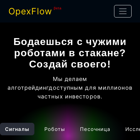
OpexFlow
βeta
Бодаешься с чужими
роботами в стакане?
Создай своего!
Мы делаем
алготрейдинг
доступным для миллионов
частных инвесторов
.
Сигналы
Роботы
Песочница
Иссл