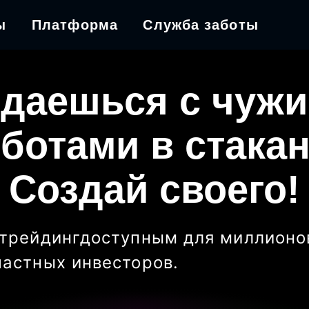
ы
Платформа
Служба заботы
даешься с чуж
ботами в стака
Создай своего!
трейдинг
доступным для миллионо
частных инвесторов
.