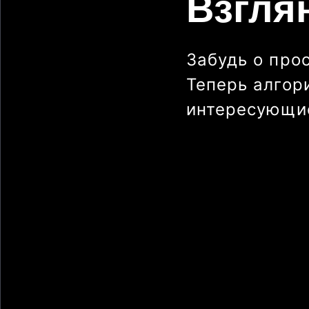
Взгля
Забудь о про
Теперь алгор
интересующие