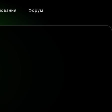
нования
Форум