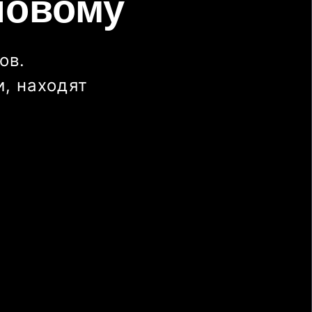
новому
ов.
, находят