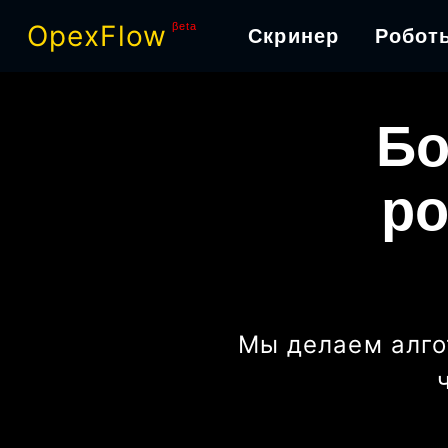
OpexFlow
βeta
Скринер
Робот
Бо
ро
Мы делаем алго