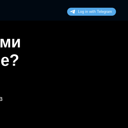
ими
не?
в