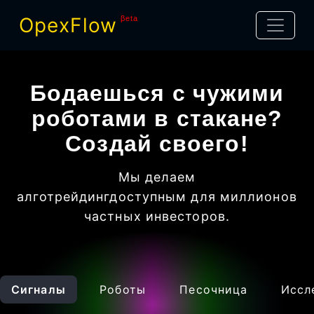
OpexFlow
βeta
Бодаешься с чужими
роботами в стакане?
Создай своего!
Мы делаем
алготрейдинг
доступным для миллионов
частных инвесторов
.
Сигналы
Роботы
Песочница
Иссл