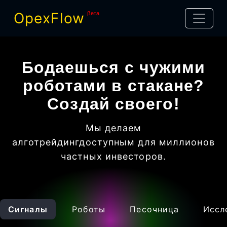
OpexFlow
βeta
Бодаешься с чужими
роботами в стакане?
Создай своего!
Мы делаем
алготрейдинг
доступным для миллионов
частных инвесторов
.
Сигналы
Роботы
Песочница
Иссл