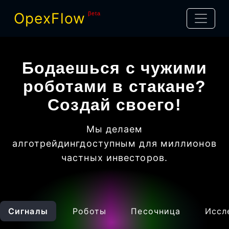
OpexFlow
βeta
Бодаешься с чужими
роботами в стакане?
Создай своего!
Мы делаем
алготрейдинг
доступным для миллионов
частных инвесторов
.
Сигналы
Роботы
Песочница
Иссл