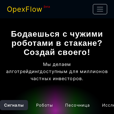
OpexFlow
βeta
Бодаешься с чужими
роботами в стакане?
Создай своего!
Мы делаем
алготрейдинг
доступным для миллионов
частных инвесторов
.
Сигналы
Роботы
Песочница
Иссл