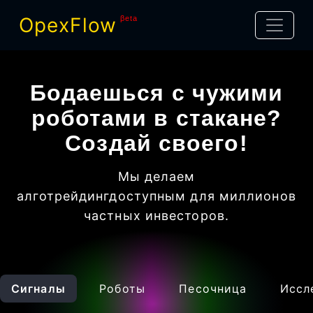
OpexFlow
βeta
Бодаешься с чужими
роботами в стакане?
Создай своего!
Мы делаем
алготрейдинг
доступным для миллионов
частных инвесторов
.
Сигналы
Роботы
Песочница
Иссл