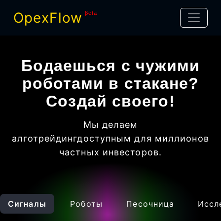
OpexFlow
βeta
Бодаешься с чужими
роботами в стакане?
Создай своего!
Мы делаем
алготрейдинг
доступным для миллионов
частных инвесторов
.
Сигналы
Роботы
Песочница
Иссл